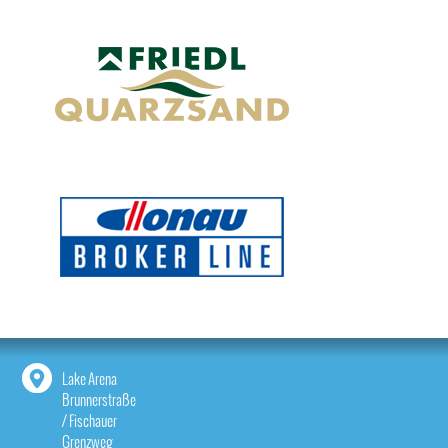
Lake Arena
Brunnerstraße
/ Fischauer
Grenzweg