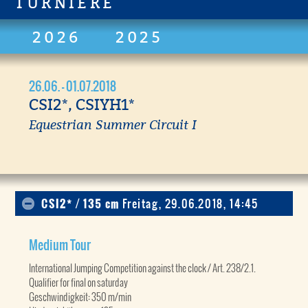
TURNIERE
2026
2025
26.06. - 01.07.2018
CSI2*, CSIYH1*
Equestrian Summer Circuit I
CSI2* / 135 cm
Freitag, 29.06.2018, 14:45
Medium Tour
International Jumping Competition against the clock / Art. 238/2.1.
Qualifier for final on saturday
Geschwindigkeit: 350 m/min