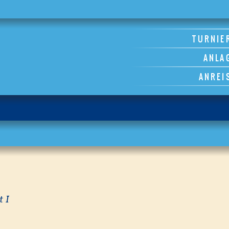
TURNIE
ANLA
ANREI
 I