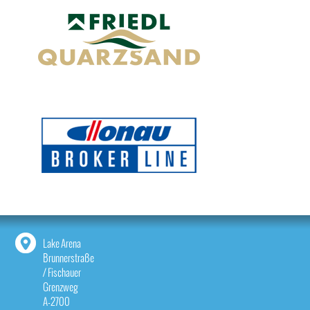
Lake Arena
Brunnerstraße
/ Fischauer
Grenzweg
A-2700