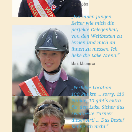
Stefan Eder
„Für einen jungen
Reiter wie mich die
perfekte Gelegenheit,
von den Weltbesten zu
lernen und mich an
ihnen zu messen. Ich
liebe die Lake Arena!“
Maria Madenova
„Perfekte Location …
100 Punkte … sorry, 110
Punkte, 10 gibt’s extra
für den Lake. Sicher das
zweitbeste Turnier
dieser Art! … Das Beste?
Kenne ich nicht.“