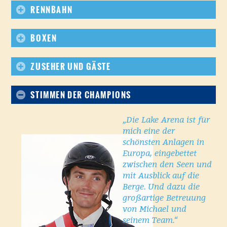
RENNBAHN
BOXEN
ZUSEHER UND GÄSTE
STIMMEN DER CHAMPIONS
„Die Lake Arena ist für
mich eine der
schönsten Anlagen in
Europa, eingebettet
zwischen den Seen und
mit Ausblick auf die
Berge. Und dazu die
großartige Betreuung
von Michael und
seinem Team.“