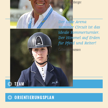
Frank Rothenberger
Der Lake Arena
Summer Circuit ist das
ideale Sommerturnier.
Der Himmel auf Erden
für Pferd und Reiter!
Catherine Pasmore
TEAM
ORIENTIERUNGSPLAN